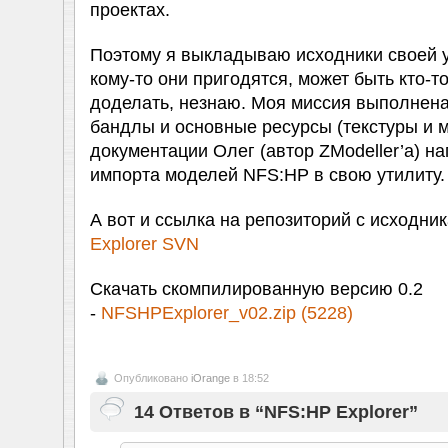
проектах.
Поэтому я выкладываю исходники своей 
кому-то они пригодятся, может быть кто-т
доделать, незнаю. Моя миссия выполнена
бандлы и основные ресурсы (текстуры и 
документации Олег (автор ZModeller’а) н
импорта моделей NFS:HP в свою утилиту.
А вот и ссылка на репозиторий с исходни
Explorer SVN
Скачать скомпилированную версию 0.2
-
NFSHPExplorer_v02.zip (5228)
Опубликовано
iOrange
в 18:52
14 Ответов в “NFS:HP Explorer”