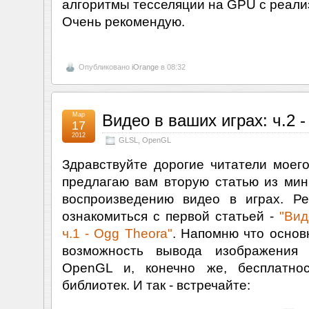
алгоритмы тесселяции на GPU с реали
Очень рекомендую.
Опубликовано
iOrange
в 08:32
Мар
Видео в ваших играх: ч.2 
17
2012
GLSL
,
OpenGL
Здравствуйте дорогие читатели моего
предлагаю вам вторую статью из мин
воспроизведению видео в играх. Р
ознакомиться с первой статьей -
"Вид
ч.1 - Ogg Theora"
. Напомню что основ
возможность вывода изображения 
OpenGL и, конечно же, бесплатнос
библиотек. И так - встречайте: