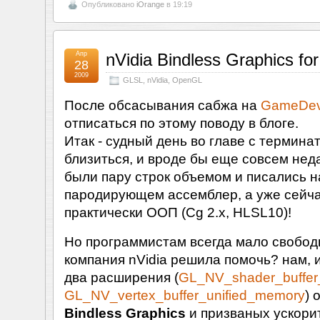
Опубликовано
iOrange
в 19:19
Апр
nVidia Bindless Graphics f
28
2009
GLSL
,
nVidia
,
OpenGL
После обсасывания сабжа на
GameDev
отписаться по этому поводу в блоге.
Итак - судный день во главе с термина
близиться, и вроде бы еще совсем не
были пару строк объемом и писались н
пародирующем ассемблер, а уже сейч
практически ООП (Cg 2.x, HLSL10)!
Но программистам всегда мало свобо
компания nVidia решила помочь? нам, 
два расширения (
GL_NV_shader_buffer
GL_NV_vertex_buffer_unified_memory
) 
Bindless Graphics
и призваных ускори