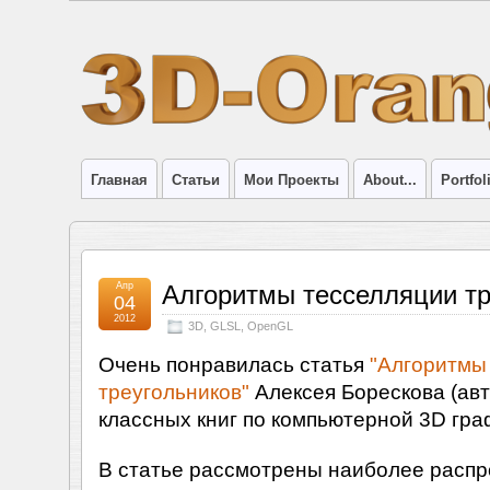
Главная
Статьи
Мои Проекты
About...
Portfol
Апр
Алгоритмы тесселляции тр
04
2012
3D
,
GLSL
,
OpenGL
Очень понравилась статья
"Алгоритмы
треугольников"
Алексея Борескова (ав
классных книг по компьютерной 3D гра
В статье рассмотрены наиболее расп