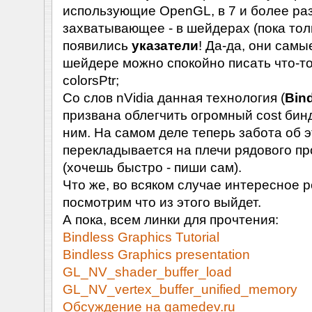
использующие OpenGL, в 7 и более раз
захватывающее - в шейдерах (пока тол
появились
указатели
! Да-да, они самы
шейдере можно спокойно писать что-то
colorsPtr;
Со слов nVidia данная технология (
Bin
призвана облегчить огромный cost бин
ним. На самом деле теперь забота об 
перекладывается на плечи рядового п
(хочешь быстро - пиши сам).
Что же, во всяком случае интересное 
посмотрим что из этого выйдет.
А пока, всем линки для прочтения:
Bindless Graphics Tutorial
Bindless Graphics presentation
GL_NV_shader_buffer_load
GL_NV_vertex_buffer_unified_memory
Обсуждение на gamedev.ru