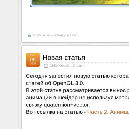
Опубликовано
iOrange
в 17:43
Сен
Новая статья
05
2009
GLSL
,
OpenGL
,
Статья
Сегодня запостил новую статью котора
статей об OpenGL 3.0.
В этой статье рассматривается вынос 
анимации в шейдер не используя матри
связку quaternion+vector.
Вот ссылка на статью -
Часть 2. Анима