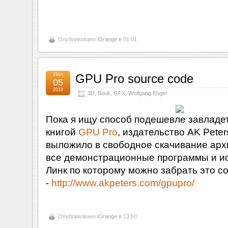
Опубликовано
iOrange
в 01:01
Июл
GPU Pro source code
05
2010
3D
,
Book
,
GFX
,
Wolfgang Engel
Пока я ищу способ подешевле завладе
книгой
GPU Pro
, издательство AK Peter
выложило в свободное скачивание ар
все демонстрационные программы и исх
Линк по которому можно забрать это с
-
http://www.akpeters.com/gpupro/
Опубликовано
iOrange
в 13:50