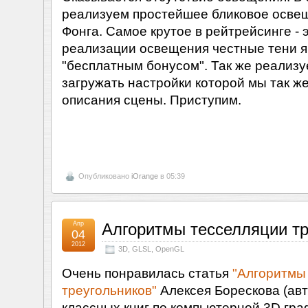
реализуем простейшее бликовое осве
Фонга. Самое крутое в рейтрейсинге - э
реализации освещения честные тени 
"бесплатным бонусом". Так же реализу
загружать настройки которой мы так ж
описания сцены. Приступим.
Опубликовано
iOrange
в 05:39
Апр
Алгоритмы тесселляции тр
04
2012
3D
,
GLSL
,
OpenGL
Очень понравилась статья
"Алгоритмы
треугольников"
Алексея Борескова (ав
классных книг по компьютерной 3D гра