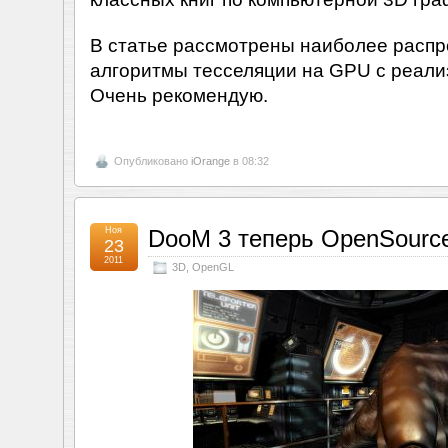
В статье рассмотрены наиболее расп
алгоритмы тесселяции на GPU с реали
Очень рекомендую.
Опубликовано
iOrange
в 08:32
Ноя
DooM 3 теперь OpenSourc
23
2011
3D
,
OpenGL