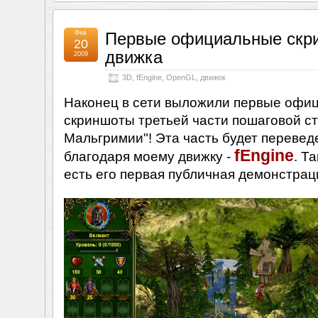
Фев
Первые официальные скр
20
движка
2009
3D
,
fEngine
,
OpenGL
,
движок
Наконец в сети выложили первые офи
скриншоты третьей части пошаговой ст
Мальгримии"! Эта часть будет перевед
fEngine
благодаря моему движку -
. Т
есть его первая публичная демонстрац