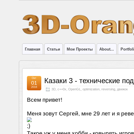
Главная
Статьи
Мои Проекты
About...
Portfol
Окт
Казаки 3 - технические по
01
2016
3D
,
c++0x
,
OpenGL
,
optimization
,
reversing
,
движок
Всем привет!
Меня зовут Сергей, мне 29 лет и я ре
Такое уж у меня хобби - ковырять игр