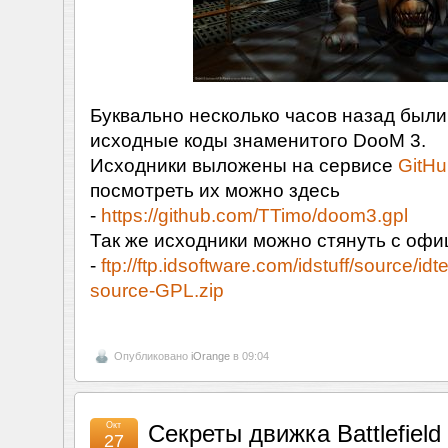
Буквально несколько часов назад был
исходные коды знаменитого DooM 3.
Исходники выложены на сервисе
GitHu
посмотреть их можно здесь
-
https://github.com/TTimo/doom3.gpl
Так же исходники можно стянуть с оф
-
ftp://ftp.idsoftware.com/idstuff/source/i
source-GPL.zip
Опубликовано
iOrange
в 09:04
Окт
Секреты движка Battlefield 3
27