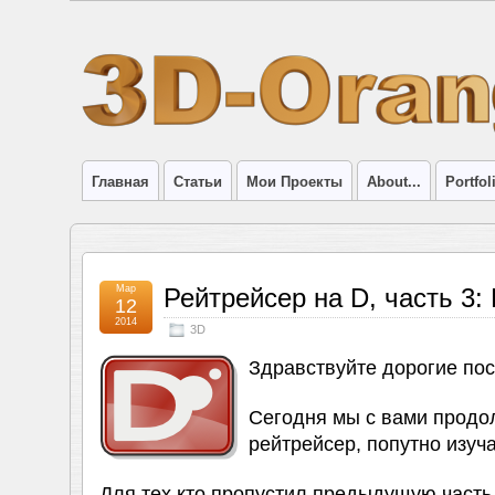
Главная
Статьи
Мои Проекты
About...
Portfol
Мар
Рейтрейсер на D, часть 3: 
12
2014
3D
Здравствуйте дорогие пос
Сегодня мы с вами продо
рейтрейсер, попутно изуча
Для тех кто пропустил предыдущую часть