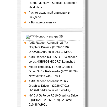
RenderMonkey – Specular Lighting +
Heat Haze
Расчет скелетной анимации в
шейдере
я Больше статей >>
Новости в мире 3D
AMD Radeon Adrenalin 26.7.x
Graphics Driver – (2026.07.29)
UPDATE: Adrenalin 26.7.1 WHQL
AMD Radeon RX 9050 (1024 shader
cores, 4GB/8GB GDDR6) Launched
Moore Threads MTT S80 Graphics
Driver 340.x Released – (2026.07.29)
New Version v340.150.1
AMD Radeon Adrenalin 26.6.x
Graphics Driver – (2026.07.01)
UPDATE: Adrenalin 26.6.4 WHQL
NVIDIA GeForce R610 Graphics Driver
– (UPDATE 2026.07.29) GeForce
610.88 WHQL