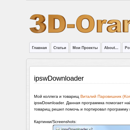
Главная
Статьи
Мои Проекты
About...
Por
ipswDownloader
Мой коллега и товарищ
Виталий Паровишник (Kor
ipswDownloader. Данная программка помогает най
товарищ решил помочь и портировал программу 
Картинки/Screenshots: