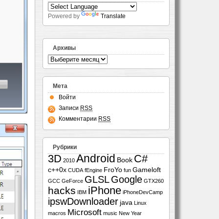
Powered by
Translate
Архивы
Мета
Войти
Записи
RSS
Комментарии
RSS
Рубрики
Android
3D
C#
Book
2010
c++0x
FroYo
Gameloft
CUDA
fEngine
fun
GLSL
Google
GCC
GeForce
GTX260
iPhone
hacks
IBM
iPhoneDevCamp
ipswDownloader
java
Linux
Microsoft
macros
music
New Year