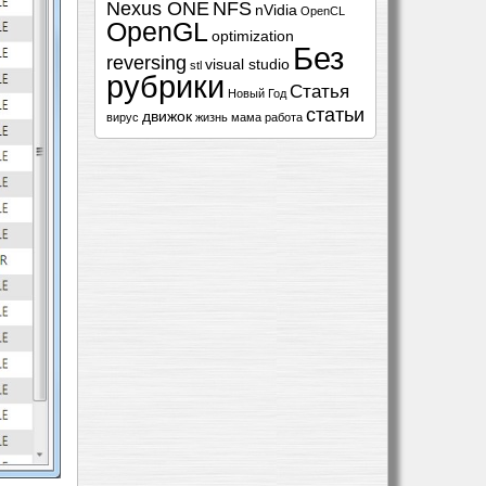
Nexus ONE
NFS
nVidia
OpenCL
OpenGL
optimization
Без
reversing
visual studio
stl
рубрики
Статья
Новый Год
статьи
движок
вирус
жизнь
мама
работа