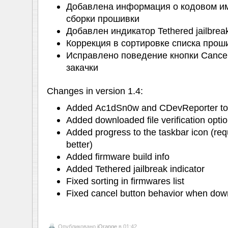
Добавлена информация о кодовом им
сборки прошивки
Добавлен индикатор Tethered jailbrea
Коррекция в сортировке списка прош
Исправлено поведение кнопки Cance
закачки
Changes in version 1.4:
Added Ac1dSn0w and CDevReporter too
Added downloaded file verification opt
Added progress to the taskbar icon (re
better)
Added firmware build info
Added Tethered jailbreak indicator
Fixed sorting in firmwares list
Fixed cancel button behavior when dow
Опубликовано
iOrange
в 01:42