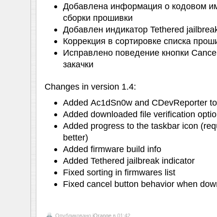
Добавлена информация о кодовом им
сборки прошивки
Добавлен индикатор Tethered jailbrea
Коррекция в сортировке списка прош
Исправлено поведение кнопки Cance
закачки
Changes in version 1.4:
Added Ac1dSn0w and CDevReporter too
Added downloaded file verification opt
Added progress to the taskbar icon (re
better)
Added firmware build info
Added Tethered jailbreak indicator
Fixed sorting in firmwares list
Fixed cancel button behavior when dow
Опубликовано
iOrange
в 01:42