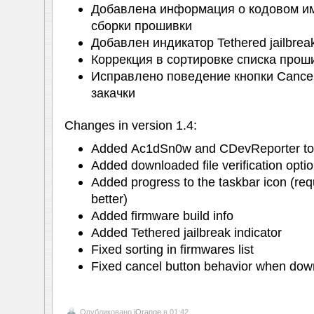
Добавлена информация о кодовом им
сборки прошивки
Добавлен индикатор Tethered jailbrea
Коррекция в сортировке списка прош
Исправлено поведение кнопки Cance
закачки
Changes in version 1.4:
Added Ac1dSn0w and CDevReporter too
Added downloaded file verification opt
Added progress to the taskbar icon (re
better)
Added firmware build info
Added Tethered jailbreak indicator
Fixed sorting in firmwares list
Fixed cancel button behavior when dow
Опубликовано
iOrange
в 01:42