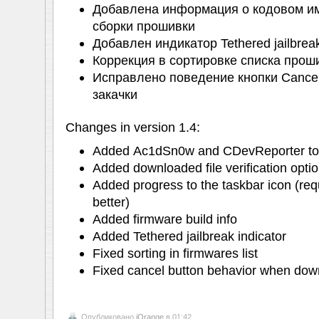
Добавлена информация о кодовом им
сборки прошивки
Добавлен индикатор Tethered jailbrea
Коррекция в сортировке списка прош
Исправлено поведение кнопки Cance
закачки
Changes in version 1.4:
Added Ac1dSn0w and CDevReporter too
Added downloaded file verification opt
Added progress to the taskbar icon (re
better)
Added firmware build info
Added Tethered jailbreak indicator
Fixed sorting in firmwares list
Fixed cancel button behavior when dow
Опубликовано
iOrange
в 01:42