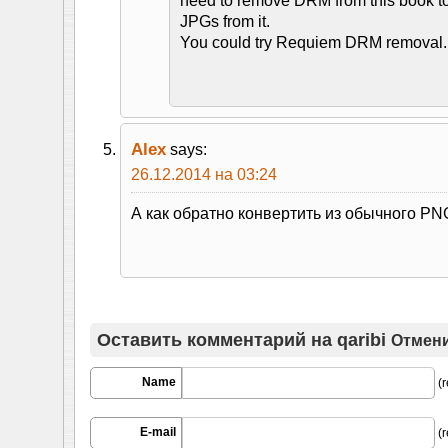
need to remove DRM from this book to
JPGs from it.
You could try Requiem DRM removal.
Alex
says:
26.12.2014 на 03:24
А как обратно конвертить из обычного PNG
Оставить комментарий на
qaribi
Отмени
Name
(r
E-mail
(r