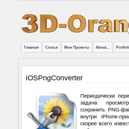
Главная
Статьи
Мои Проекты
About...
Portfol
iOSPngConverter
Периодически пер
задача просмот
сохранить PNG-фа
внутри iPhone-пр
скорее всего изве