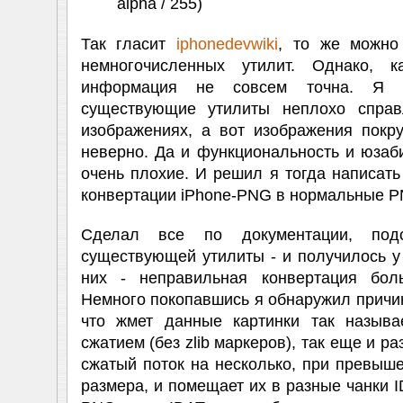
alpha / 255)
Так гласит
iphonedevwiki
, то же можно
немногочисленных утилит. Однако, к
информация не совсем точна. Я 
существующие утилиты неплохо справ
изображениях, а вот изображения покр
неверно. Да и функциональность и юзаби
очень плохие. И решил я тогда написать
конвертации iPhone-PNG в нормальные P
Сделал все по документации, под
существующей утилиты - и получилось у 
них - неправильная конвертация бол
Немного покопавшись я обнаружил причин
что жмет данные картинки так назыв
сжатием (без zlib маркеров), так еще и р
сжатый поток на несколько, при превыш
размера, и помещает их в разные чанки I