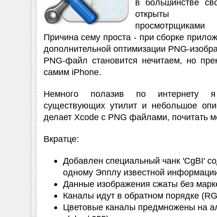
в большинстве св
открыты ст
просмотрщикам
Причина сему проста - при сборке прило
дополнительной оптимизации PNG-изобра
PNG-файл становится нечитаем, но пре
самим iPhone.
Немного полазив по интернету 
существующих утилит и небольшое опис
делает Xcode с PNG файлами, почитать 
Вкратце:
Добавлен специальный чанк 'CgBI' с
одному Эпплу известной информации
Данные изображения сжаты без марке
Каналы идут в обратном порядке (R
Цветовые каналы предмножены на альф