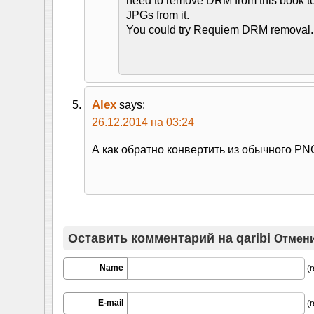
need to remove DRM from this book to
JPGs from it.
You could try Requiem DRM removal.
Alex
says:
26.12.2014 на 03:24
А как обратно конвертить из обычного PNG
Оставить комментарий на
qaribi
Отмени
Name
(r
E-mail
(r