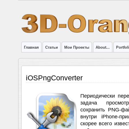
Главная
Статьи
Мои Проекты
About...
Portfol
iOSPngConverter
Периодически пер
задача просмот
сохранить PNG-фа
внутри iPhone-пр
скорее всего изве