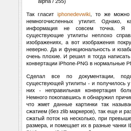
alpha / 255)
Так гласит
iphonedevwiki
, то же можно
немногочисленных утилит. Однако, к
информация не совсем точна. Я 
существующие утилиты неплохо справ
изображениях, а вот изображения покр
неверно. Да и функциональность и юзаби
очень плохие. И решил я тогда написать
конвертации iPhone-PNG в нормальные P
Сделал все по документации, под
существующей утилиты - и получилось у 
них - неправильная конвертация бол
Немного покопавшись я обнаружил причин
что жмет данные картинки так назыв
сжатием (без zlib маркеров), так еще и р
сжатый поток на несколько, при превыш
размера, и помещает их в разные чанки I