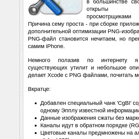
в большинстве св
открыты ст
просмотрщикам
Причина сему проста - при сборке прило
дополнительной оптимизации PNG-изобра
PNG-файл становится нечитаем, но пре
самим iPhone.
Немного полазив по интернету 
существующих утилит и небольшое опис
делает Xcode с PNG файлами, почитать 
Вкратце:
Добавлен специальный чанк 'CgBI' с
одному Эпплу известной информации
Данные изображения сжаты без марке
Каналы идут в обратном порядке (R
Цветовые каналы предмножены на альф