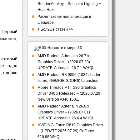
RenderMonkey – Specular Lighting +
Heat Haze
Расчет скелетной анимации в
шейдере
я Больше статей >>
. Первый
изменен,
Новости в мире 3D
AMD Radeon Adrenalin 26.7.x
 который
Graphics Driver – (2026.07.29)
е одна
UPDATE: Adrenalin 26.7.1 WHQL
1, однако
AMD Radeon RX 9050 (1024 shader
cores, 4GB/8GB GDDR6) Launched
Moore Threads MTT S80 Graphics
Driver 340.x Released – (2026.07.29)
New Version v340.150.1
AMD Radeon Adrenalin 26.6.x
Graphics Driver – (2026.07.01)
UPDATE: Adrenalin 26.6.4 WHQL
NVIDIA GeForce R610 Graphics Driver
– (UPDATE 2026.07.29) GeForce
610.88 WHQL
рочитать