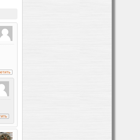
ветить
тить