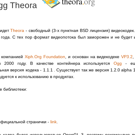
Ogg Theora
идет
Theora
- свободный (3-х пунктная BSD лицензия) видеокодек
 года. С тех пор формат видеопотока был заморожен и не будет 
н компанией
Xiph.Org Foundation
, и основан на видекодеке
VP3.2
,
 2000 году. В качестве контейнера используется
Ogg
- ещ
ная версия кодека - 1.1.1 . Существует так же версия 1.2.0 alpha 
дуется к использованию в продуктах.
е библиотеки:
официальной странички -
link
.
 кадра будет использоваться OpenGL 3, поэтому рекомендую п