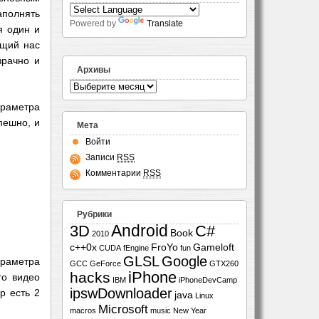
заполнять
Powered by
Translate
я один и
ющий нас
зрачно и
Архивы
араметра
пешно, и
Мета
Войти
Записи
RSS
Комментарии
RSS
Рубрики
Android
3D
C#
Book
2010
c++0x
FroYo
Gameloft
CUDA
fEngine
fun
GLSL
Google
араметра
GCC
GeForce
GTX260
iPhone
hacks
го видео
IBM
iPhoneDevCamp
ipswDownloader
р есть 2
java
Linux
Microsoft
macros
music
New Year