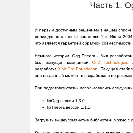
Часть 1. 
И первым доступным решением в нашем списке 
релиз данного кодека состоялся 1-го Июня 2004
что является гарантией обратной совместимости.
Немного истории. Ogg Theora - был разработа
был выпущен компанией
On2 Technologies
в
разработка
Xiph.Org Foundation
. Текущая стабиль
она на данный момент в разработке и не рекомен
При подготовке статьи использовались следующи
libOgg версии 1.3.0
libTheora версии 1.1.1
Загрузить вышеупомянутые библиотеки можно с 
Как уже упоминалось выше - для вывода видео