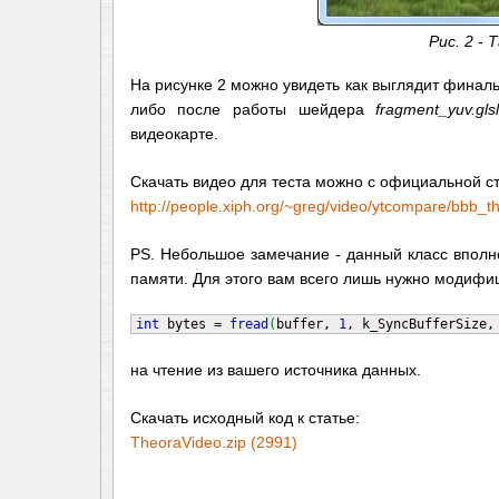
Рис. 2 -
На рисунке 2 можно увидеть как выглядит фина
либо после работы шейдера
fragment_yuv.gl
видеокарте.
Скачать видео для теста можно с официальной с
http://people.xiph.org/~greg/video/ytcompare/bbb_t
PS. Небольшое замечание - данный класс вполне
памяти. Для этого вам всего лишь нужно модиф
int
 bytes 
=
fread
(
buffer, 
1
, k_SyncBufferSize,
на чтение из вашего источника данных.
Скачать исходный код к статье:
TheoraVideo.zip (2991)