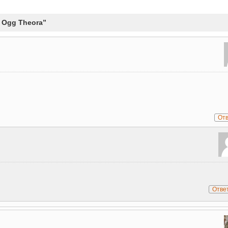
- Ogg Theora”
От
Отве