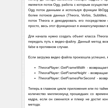
является поток Ogg, работа с которым осуществля
Ogg поток данными и используя функции libOgg
более потоков данных (Theora, Vorbis, Subtitl
поток Theora и декодировать его посредством 
просто, весь этот функционал я инкапсулировал 
Для начала нужно создать объект класса
Theora
передать путь к видео-файлу. Данный метод во
false
в противном случае.
Если загрузка видео файла произошла успешно,
TheoraPlayer::GetFrameWidth -
возвращает
TheoraPlayer::GetFrameHeight -
возвращает
TheoraPlayer::GetFramesPerSecond -
возвр
Теперь в главном цикле приложения или по тайм
количество миллисекунд прошедших со времени
кадра, если он сменился и плеер не достиг ко
метода: