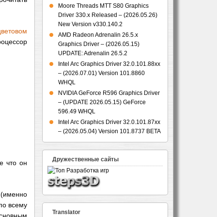
Moore Threads MTT S80 Graphics
Driver 330.x Released – (2026.05.26)
New Version v330.140.2
цветовом
AMD Radeon Adrenalin 26.5.x
роцессор
Graphics Driver – (2026.05.15)
UPDATE: Adrenalin 26.5.2
Intel Arc Graphics Driver 32.0.101.88xx
– (2026.07.01) Version 101.8860
WHQL
NVIDIA GeForce R596 Graphics Driver
– (UPDATE 2026.05.15) GeForce
596.49 WHQL
Intel Arc Graphics Driver 32.0.101.87xx
– (2026.05.04) Version 101.8737 BETA
Дружественные сайты
е что он
 (именно
по всему
Translator
Основным