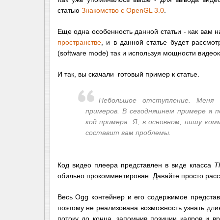
статью
Знакомство с OpenGL 3.0
.
Еще одна особенность данной статьи - как вам н
пространстве
, и в данной статье будет рассмо
(software mode) так и используя мощности виде
И так, вы скачали готовый пример к статье.
Небольшое отступление. Меня 
примеров. В сегодняшнем примере я 
код примера. Я, в основном, пишу ком
составит вам проблемы.
Код видео плеера представлен в виде класса
T
обильно прокомментирован. Давайте просто рас
Весь Ogg контейнер и его содержимое представ
поэтому не реализована возможность узнать дли
потоку до конца, запомнив позиции кадров и вр