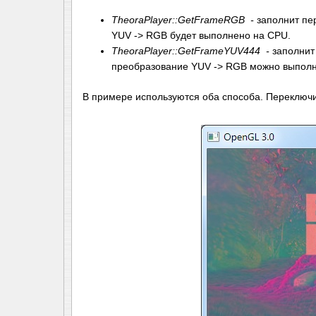
TheoraPlayer::GetFrameRGB -
заполнит пе
YUV -> RGB будет выполнено на CPU.
TheoraPlayer::GetFrameYUV444 -
заполнит
преобразование YUV -> RGB можно выполн
В примере используются оба способа. Переклю