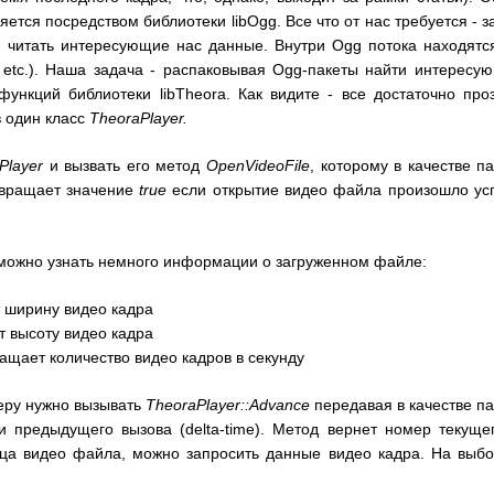
ется посредством библиотеки libOgg. Все что от нас требуется - 
 читать интересующие нас данные. Внутри Ogg потока находятс
es, etc.). Наша задача - распаковывая Ogg-пакеты найти интересу
функций библиотеки libTheora. Как видите - все достаточно про
в один класс
TheoraPlayer.
Player
и вызвать его метод
OpenVideoFile
, которому в качестве п
звращает значение
true
если открытие видео файла произошло ус
 можно узнать немного информации о загруженном файле:
 ширину видео кадра
 высоту видео кадра
ащает количество видео кадров в секунду
еру нужно вызывать
TheoraPlayer::Advance
передавая в качестве п
 предыдущего вызова (delta-time). Метод вернет номер текуще
нца видео файла, можно запросить данные видео кадра. На выбо