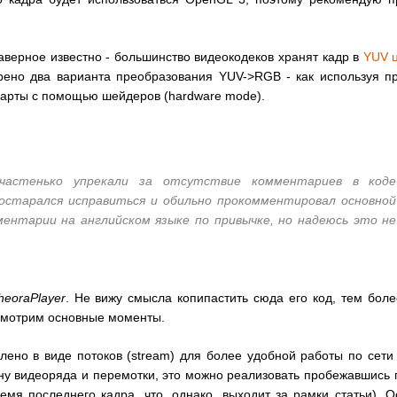
аверное известно - большинство видеокодеков хранят кадр в
YUV 
трено два варианта преобразования YUV->RGB - как используя п
окарты с помощью шейдеров (hardware mode).
частенько упрекали за отсутствие комментариев в коде
постарался исправиться и обильно прокомментировал основной
ментарии на английском языке по привычке, но надеюсь это не
heoraPlayer
. Не вижу смысла копипастить сюда его код, тем боле
смотрим основные моменты.
лено в виде потоков (stream) для более удобной работы по сети
ну видеоряда и перемотки, это можно реализовать пробежавшись 
емя последнего кадра, что, однако, выходит за рамки статьи). 