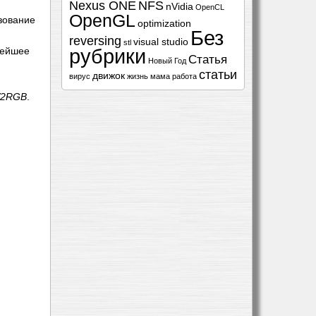
Nexus ONE
NFS
nVidia
OpenCL
OpenGL
зование
optimization
Без
reversing
visual studio
stl
рубрики
нейшее
Статья
Новый Год
статьи
движок
вирус
жизнь
мама
работа
2RGB
.