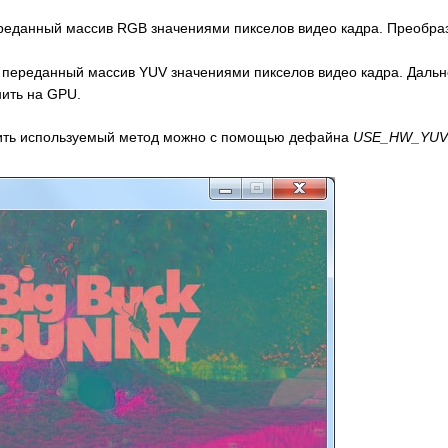
реданный массив RGB значениями пикселов видео кадра. Преобра
 переданный массив YUV значениями пикселов видео кадра. Даль
ить на GPU.
чить используемый метод можно с помощью дефайна
USE_HW_YUV