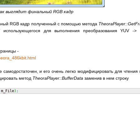
 Так выглядит финальный RGB кадр
льный RGB кадр полученный с помощью метода
TheoraPlayer::Get
sl
использующегося для выполнения преобразования YUV ->
траницы -
heora_486kbit.html
 самодостаточен, и его очень легко модифицировать для чтения 
ицировать метод
TheoraPlayer::BufferData
заменив в нем строку
 m_File
)
;