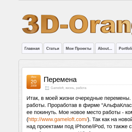
Главная
Статьи
Мои Проекты
About...
Portfol
Июн
Перемена
20
2009
Gameloft
,
жизнь
,
работа
Итак, в моей жизни очередные перемены.
работы. Проработав в фирме "АльфаКласс
ее покинуть. Мое новое место работы - к
(
http://www.gameloft.com/
). Так как на нов
над проектами под iPhone/iPod, то также