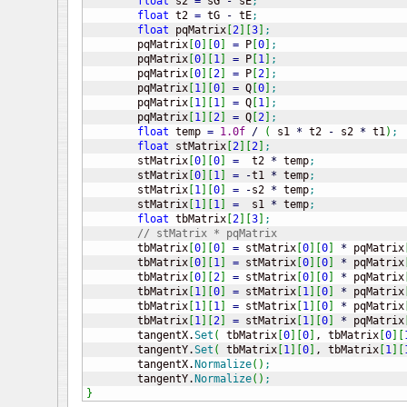
float
 s2 
=
 sG 
-
 sE
;
float
 t2 
=
 tG 
-
 tE
;
float
 pqMatrix
[
2
]
[
3
]
;
	pqMatrix
[
0
]
[
0
]
=
 P
[
0
]
;
	pqMatrix
[
0
]
[
1
]
=
 P
[
1
]
;
	pqMatrix
[
0
]
[
2
]
=
 P
[
2
]
;
	pqMatrix
[
1
]
[
0
]
=
 Q
[
0
]
;
	pqMatrix
[
1
]
[
1
]
=
 Q
[
1
]
;
	pqMatrix
[
1
]
[
2
]
=
 Q
[
2
]
;
float
 temp 
=
1.0f
/
(
 s1 
*
 t2 
-
 s2 
*
 t1
)
;
float
 stMatrix
[
2
]
[
2
]
;
	stMatrix
[
0
]
[
0
]
=
  t2 
*
 temp
;
	stMatrix
[
0
]
[
1
]
=
-
t1 
*
 temp
;
	stMatrix
[
1
]
[
0
]
=
-
s2 
*
 temp
;
	stMatrix
[
1
]
[
1
]
=
  s1 
*
 temp
;
float
 tbMatrix
[
2
]
[
3
]
;
// stMatrix * pqMatrix
	tbMatrix
[
0
]
[
0
]
=
 stMatrix
[
0
]
[
0
]
*
 pqMatrix
	tbMatrix
[
0
]
[
1
]
=
 stMatrix
[
0
]
[
0
]
*
 pqMatrix
	tbMatrix
[
0
]
[
2
]
=
 stMatrix
[
0
]
[
0
]
*
 pqMatrix
	tbMatrix
[
1
]
[
0
]
=
 stMatrix
[
1
]
[
0
]
*
 pqMatrix
	tbMatrix
[
1
]
[
1
]
=
 stMatrix
[
1
]
[
0
]
*
 pqMatrix
	tbMatrix
[
1
]
[
2
]
=
 stMatrix
[
1
]
[
0
]
*
 pqMatrix
	tangentX.
Set
(
 tbMatrix
[
0
]
[
0
]
, tbMatrix
[
0
]
[
	tangentY.
Set
(
 tbMatrix
[
1
]
[
0
]
, tbMatrix
[
1
]
[
	tangentX.
Normalize
(
)
;
	tangentY.
Normalize
(
)
;
}