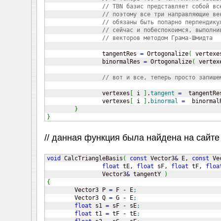
// TBN базис представляет собой вс
// поэтому все три направляющие ве
// обязаны быть попарно перпендику
// сейчас и побеспокоимся, выполни
// векторов методом Грама-Шмидта
		tangentRes 
=
 Ortogonalize
(
 vertexe
		binormalRes 
=
 Ortogonalize
(
 vertex
// вот и все, теперь просто запише
		vertexes
[
 i 
]
.
tangent
=
  tangentRe
		vertexes
[
 i 
]
.
binormal
=
  binormal
}
}
// данная функция была найдена на сайте 
void
 CalcTriangleBasis
(
const
 Vector3
&
 E, 
const
 Ve
float
 tE, 
float
 sF, 
float
 tF, 
floa
		Vector3
&
 tangentY 
)
{

	Vector3 P 
=
 F 
-
 E
;
	Vector3 Q 
=
 G 
-
 E
;
float
 s1 
=
 sF 
-
 sE
;
float
 t1 
=
 tF 
-
 tE
;