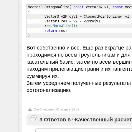
Vector3 Ortogonalize
(
const
 Vector3
&
 v1, 
const
 Vec
{

	Vector3 v2ProjV1 
=
 ClosestPointOnLine
(
 v1,
	Vector3 res 
=
 v2 
-
 v2ProjV1
;
	res.
Normalize
(
)
;
return
 res
;
}
Вот собственно и все. Еще раз вкратце р
проходимся по всем треугольникам и для
касательный базис, затем по всем вершин
находим прилегающие грани и их тангент
суммируя их.
Затем усредняем полученные результаты 
ортогонализацию.
Опубликовано
iOrange
в 14:59
3 Ответов в “Качественный расче