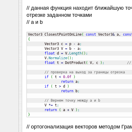
// данная функция находит ближайшую точк
отрезке заданном точками
// a и b
Vector3 ClosestPointOnLine
(
const
 Vector3
&
 a, 
cons
{

	Vector3 c 
=
 p 
-
 a
;
	Vector3 V 
=
 b 
-
 a
;
float
 d 
=
 V.
Length
(
)
;
	V.
Normalize
(
)
;
float
 t 
=
 DotProduct
(
 V, c 
)
;
//
// проверка на выход за границы отрезка
if
(
 t 
<
0.0f
)
return
 a
;
if
(
 t 
>
 d 
)
return
 b
;
// Вернем точку между a и b
	V 
*
=
 t
;
return
(
 a 
+
 V 
)
;
}
// ортогонализация векторов методом Гр