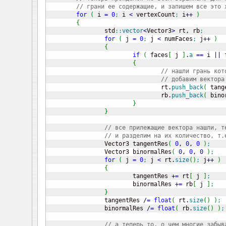
// грани ее содержащие, и запишем все это 
for
(
 i 
=
0
;
 i 
<
 vertexCount
;
 i
++
)
{
		std
::
vector
<
Vector3
>
 rt, rb
;
for
(
 j 
=
0
;
 j 
<
 numFaces
;
 j
++
)
{
if
(
 faces
[
 j 
]
.
a
==
 i 
||
 
{
// нашли грань кот
// добавим вектора
				rt.
push_back
(
 tang
				rb.
push_back
(
 bino
}
}
// все прилежащие вектора нашли, т
// и разделим на их количество, т.
		Vector3 tangentRes
(
0
, 
0
, 
0
)
;
		Vector3 binormalRes
(
0
, 
0
, 
0
)
;
for
(
 j 
=
0
;
 j 
<
 rt.
size
(
)
;
 j
++
)
{
			tangentRes 
+
=
 rt
[
 j 
]
;
			binormalRes 
+
=
 rb
[
 j 
]
;
}
		tangentRes 
/
=
float
(
 rt.
size
(
)
)
;
		binormalRes 
/
=
float
(
 rb.
size
(
)
)
;
// а теперь то, о чем многие забыв