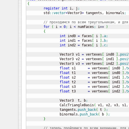
{
register
int
 i, j
;
	std
::
vector
<
Vector3
>
 tangents, binormals
;
// проходимся по всем треугольникам, и для
for
(
 i 
=
0
;
 i 
<
 numFaces
;
 i
++
)
{
int
 ind0 
=
 faces
[
 i 
]
.
a
;
int
 ind1 
=
 faces
[
 i 
]
.
b
;
int
 ind2 
=
 faces
[
 i 
]
.
c
;
		Vector3 v1 
=
 vertexes
[
 ind0 
]
.
posi
		Vector3 v2 
=
 vertexes
[
 ind1 
]
.
posi
		Vector3 v3 
=
 vertexes
[
 ind2 
]
.
posi
float
 s1      
=
 vertexes
[
 ind0 
]
.
t
float
 t1      
=
 vertexes
[
 ind0 
]
.
t
float
 s2      
=
 vertexes
[
 ind1 
]
.
t
float
 t2      
=
 vertexes
[
 ind1 
]
.
t
float
 s3      
=
 vertexes
[
 ind2 
]
.
t
float
 t3      
=
 vertexes
[
 ind2 
]
.
t
		Vector3  t, b
;
		CalcTriangleBasis
(
 v1, v2, v3, s1,
		tangents.
push_back
(
 t 
)
;
		binormals.
push_back
(
 b 
)
;
}
// теперь пройдемся по всем вершинам, для 