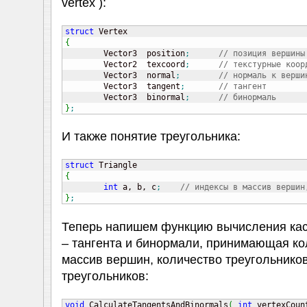
vertex ):
struct
{

	Vector3  position
;
// позиция вершины
	Vector2  texcoord
;
// текстурные коор
	Vector3  normal
;
// нормаль к верши
	Vector3  tangent
;
// тангент
	Vector3  binormal
;
// бинормаль
}
;
И также понятие треугольника:
struct
{
int
 a, b, c
;
// индексы в массив вершин
}
;
Теперь напишем функцию вычисления кас
– тангента и бинормали, принимающая ко
массив вершин, количество треугольников
треугольников:
void
 CalculateTangentsAndBinormals
(
int
 vertexCoun