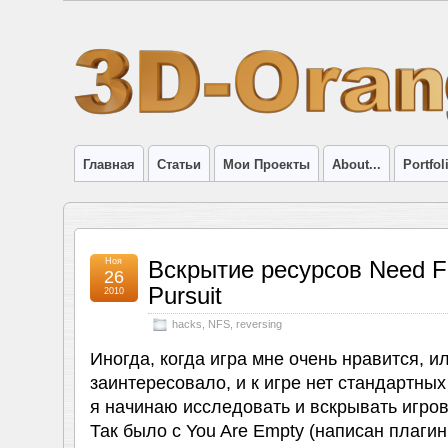
Главная
Статьи
Мои Проекты
About...
Portfol
Ноя
Вскрытие ресурсов Need F
26
Pursuit
2010
hacks
,
NFS
,
reversing
Иногда, когда игра мне очень нравится, ил
заинтересовало, и к игре нет стандартных
я начинаю исследовать и вскрывать игро
Так было с You Are Empty (написан плаги