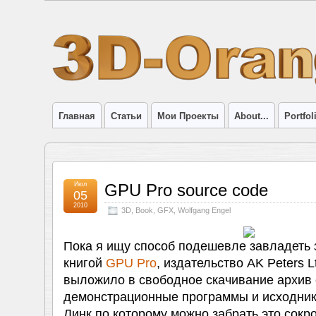
Главная
Статьи
Мои Проекты
About...
Portfol
Июл
GPU Pro source code
05
2010
3D
,
Book
,
GFX
,
Wolfgang Engel
Пока я ищу способ подешевле завладеть 
книгой
GPU Pro
, издательство AK Peters L
выложило в свободное скачивание архив
демонстрационные программы и исходники
Линк по которому можно забрать это сок