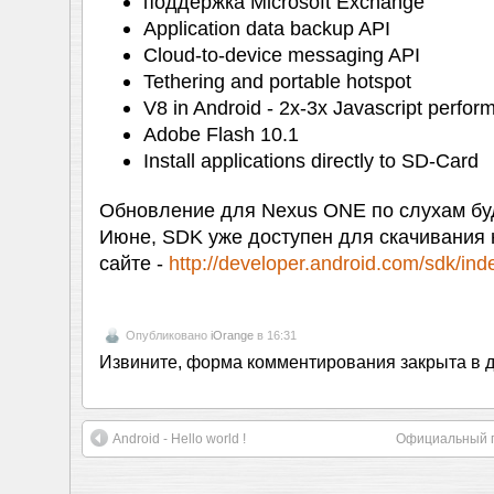
поддержка Microsoft Exchange
Application data backup API
Cloud-to-device messaging API
Tethering and portable hotspot
V8 in Android - 2x-3x Javascript perfo
Adobe Flash 10.1
Install applications directly to SD-Card
Обновление для Nexus ONE по слухам буд
Июне, SDK уже доступен для скачивания
сайте -
http://developer.android.com/sdk/ind
Опубликовано
iOrange
в 16:31
Извините, форма комментирования закрыта в 
Android - Hello world !
Официальный па