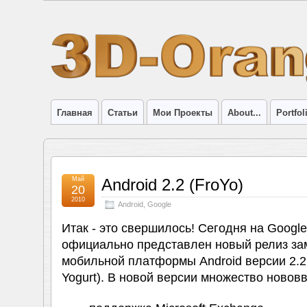
Главная
Статьи
Мои Проекты
About...
Portfol
Май
Android 2.2 (FroYo)
20
2010
Android
,
Google
Итак - это свершилось! Сегодня на Google
официально представлен новый релиз за
мобильной платформы Android версии 2.2 
Yogurt). В новой версии множество новов