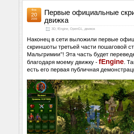
Фев
Первые официальные скр
20
движка
2009
3D
,
fEngine
,
OpenGL
,
движок
Наконец в сети выложили первые офи
скриншоты третьей части пошаговой ст
Мальгримии"! Эта часть будет перевед
fEngine
благодаря моему движку -
. Т
есть его первая публичная демонстрац