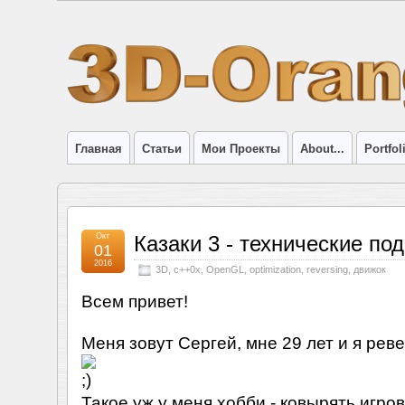
Главная
Статьи
Мои Проекты
About...
Portfol
Окт
Казаки 3 - технические по
01
2016
3D
,
c++0x
,
OpenGL
,
optimization
,
reversing
,
движок
Всем привет!
Меня зовут Сергей, мне 29 лет и я ре
Такое уж у меня хобби - ковырять игр