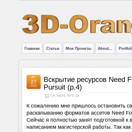
Главная
Статьи
Мои Проекты
About...
Portfol
Дек
Вскрытие ресурсов Need F
27
Pursuit (p.4)
2010
C#
,
hacks
,
NFS
,
Qt
К сожалению мне пришлось остановить св
раскапыванию форматов ассетов Need For 
Сейчас я полностью занят подготовкой к 
написанием магистерской работы. Так как