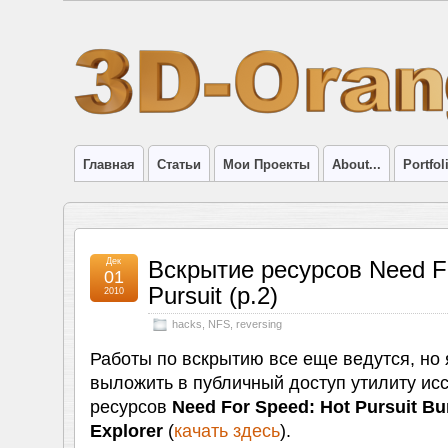
Главная
Статьи
Мои Проекты
About...
Portfol
Дек
Вскрытие ресурсов Need F
01
Pursuit (p.2)
2010
hacks
,
NFS
,
reversing
Работы по вскрытию все еще ведутся, но
выложить в публичный доступ утилиту ис
ресурсов
Need For Speed: Hot Pursuit Bu
Explorer
(
качать здесь
).