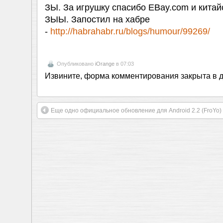
ЗЫ. За игрушку спасибо EBay.com и кита
ЗЫЫ. Запостил на хабре
-
http://habrahabr.ru/blogs/humour/99269/
Опубликовано
iOrange
в 07:03
Извините, форма комментирования закрыта в 
Еще одно официальное обновление для Android 2.2 (FroYo)