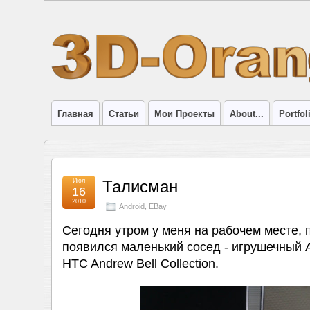
Главная
Статьи
Мои Проекты
About...
Portfol
Июл
Талисман
16
2010
Android
,
EBay
Сегодня утром у меня на рабочем месте, 
появился маленький сосед - игрушечный A
HTC Andrew Bell Collection.